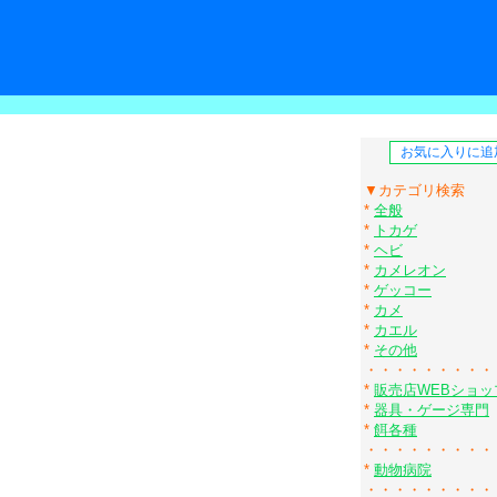
▼カテゴリ検索
*
全般
*
トカゲ
*
ヘビ
*
カメレオン
*
ゲッコー
*
カメ
*
カエル
*
その他
・・・・・・・・・
*
販売店WEBショッ
*
器具・ゲージ専門
*
餌各種
・・・・・・・・・
*
動物病院
・・・・・・・・・