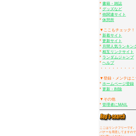
*
書籍・雑誌
*
グッズなど
*
他関連サイト
*
休憩所
▼ここもチェック！
*
新着サイト
*
更新サイト
*
月間人気ランキン
*
相互リンクサイト
*
ランダムジャンプ
*
ヘルプ
・・・・・・・・・
▼登録・メンテはこ
*
ホームページ登録
*
更新・削除
▼その他
*
管理者にMAIL
ここはリンクフリーです。
バナーを用意してますので